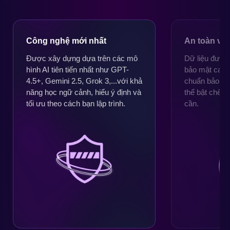
Công nghệ mới nhất
An toàn và
Được xây dựng dựa trên các mô
Dữ liệu được
hình AI tiên tiến nhất như GPT-
bảo mật cao, 
4.5+, Gemini 2.5, Grok 3,...với khả
chuẩn bảo mậ
năng học ngữ cảnh, hiểu ý định và
thể bật chế 
tối ưu theo cách bạn lập trình.
cần.